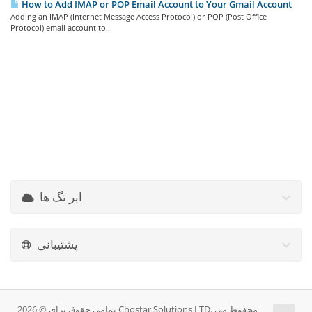
How to Add IMAP or POP Email Account to Your Gmail Account
Adding an IMAP (Internet Message Access Protocol) or POP (Post Office
Protocol) email account to...
ابر تگ ها
پشتیبانی
تمامی حقوق برای © 2026 Chostar Solutions LTD. محفوط می